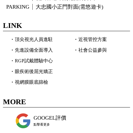
PARKING
大忠國小正門對面(需悠遊卡)
LINK
頂尖視光人員進駐
近視管控方案
先進設備全面導入
社會公益參與
RGP試戴體驗中心
眼疾術後屈光矯正
視網膜眼底篩檢
MORE
GOOGEL評價
點擊看更多