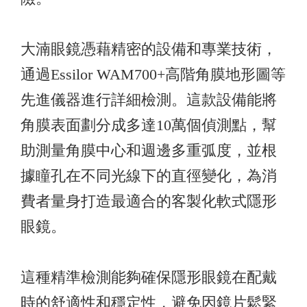
大湳眼鏡憑藉精密的設備和專業技術，
通過Essilor WAM700+高階角膜地形圖等
先進儀器進行詳細檢測。這款設備能將
角膜表面劃分成多達10萬個偵測點，幫
助測量角膜中心和週邊多重弧度，並根
據瞳孔在不同光線下的直徑變化，為消
費者量身打造最適合的客製化軟式隱形
眼鏡。
這種精準檢測能夠確保隱形眼鏡在配戴
時的舒適性和穩定性，避免因鏡片鬆緊