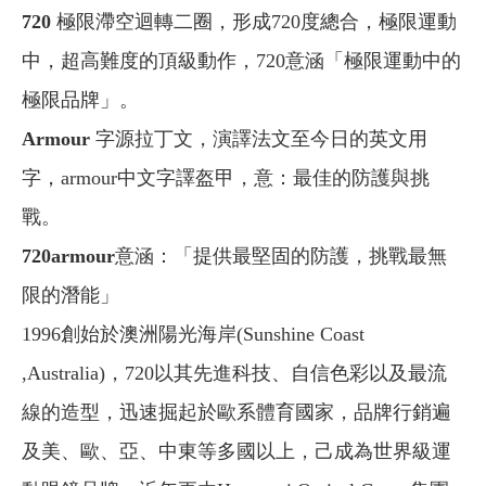
720
極限滯空迴轉二圈，形成720度總合，極限運動
中，超高難度的頂級動作，720意涵「極限運動中的
極限品牌」。
Armour
字源拉丁文，演譯法文至今日的英文用
字，armour中文字譯盔甲，意：最佳的防護與挑
戰。
720armour
意涵：「提供最堅固的防護，挑戰最無
限的潛能」
1996創始於澳洲陽光海岸(Sunshine Coast
,Australia)，720以其先進科技、自信色彩以及最流
線的造型，迅速掘起於歐系體育國家，品牌行銷遍
及美、歐、亞、中東等多國以上，己成為世界級運