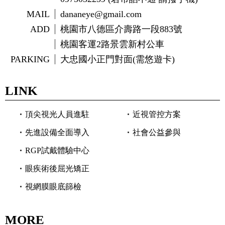
MAIL
dananeye@gmail.com
ADD
桃園市八德區介壽路一段883號
桃園客運2路景雲新村公車
PARKING
大忠國小正門對面(需悠遊卡)
LINK
頂尖視光人員進駐
近視管控方案
先進設備全面導入
社會公益參與
RGP試戴體驗中心
眼疾術後屈光矯正
視網膜眼底篩檢
MORE